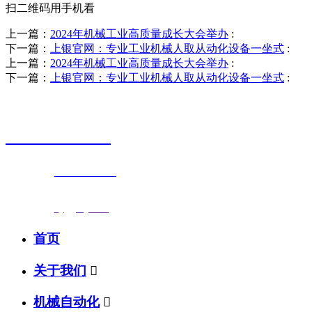
扫二维码用手机看
上一篇：
2024年机械工业高质量成长大会举办
:
下一篇：
上银官网：专业工业机械人取从动化设备一坐式
:
上一篇：
2024年机械工业高质量成长大会举办
:
下一篇：
上银官网：专业工业机械人取从动化设备一坐式
:
销售热线
0523-87590811
联系电话：
0523-87590811
传真号码：0523-87686463
邮箱地址：
nj@jsnj.com
首页
关于我们

机械自动化
