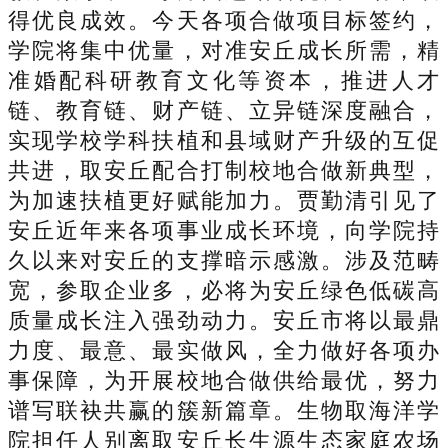
得优良成效。今天各项合做项目标签约，
学院将集中优量，对准安丘成长所需，精
准婚配科研教育文化等资本，推进人才
链、教育链、财产链、立异链深度融合，
实现学校学科扶植和县域财产升级的互促
共进，取安丘配合打制校地合做新典型，
为加速扶植更好赋能加力。贾勤清引见了
安丘近年来各项事业成长环境，向学院持
久以来对安丘的支撑暗示感激。涉及范畴
宽，参取企业多，必将为安丘绿色低碳高
质量成长注入强劲动力。安丘市将以最鼎
力度、最意、最实做风，全力做好各项办
事保障，为开展校地合做供给最优，努力
谱写联袂共赢的簇新篇章。生物取海洋学
院担任人别离取安丘长生源生态家庭农场