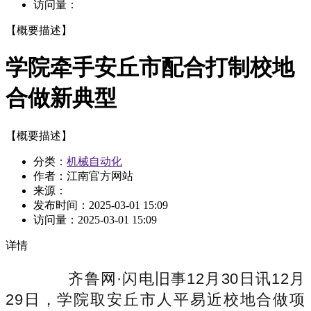
访问量：
【概要描述】
学院牵手安丘市配合打制校地
合做新典型
【概要描述】
分类：
机械自动化
作者：江南官方网站
来源：
发布时间：
2025-03-01 15:09
访问量：
2025-03-01 15:09
详情
齐鲁网·闪电旧事12月30日讯12月
29日，学院取安丘市人平易近校地合做项