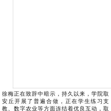
徐梅正在致辞中暗示，持久以来，学院取
安丘开展了普遍合做，正在学生练习支
教、数字农业等方面连结着优良互动，取