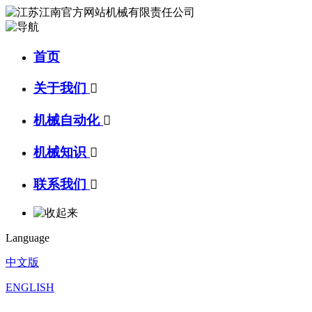
首页
关于我们

机械自动化

机械知识

联系我们

Language
中文版
ENGLISH