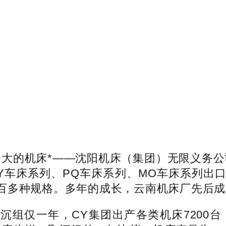
中国大的机床*——沈阳机床（集团）无限义务
Y车床系列、PQ车床系列、MO车床系列出
百多种规格。多年的成长，云南机床厂先后成
沉组仅一年，CY集团出产各类机床7200