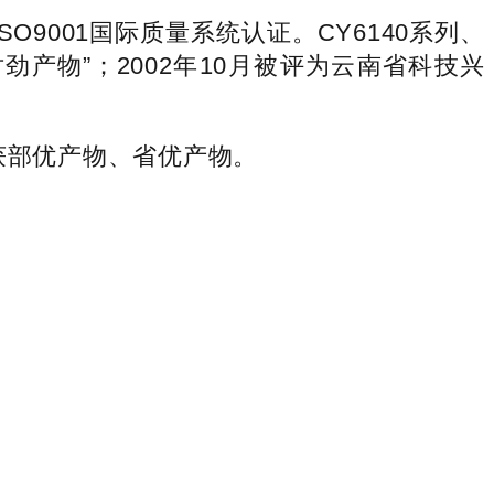
9001国际质量系统认证。CY6140系列、
劲产物”；2002年10月被评为云南省科技兴
后获部优产物、省优产物。