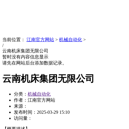
News
文化品牌
当前位置：
江南官方网站
>
机械自动化
>
/
云南机床集团无限公司
暂时没有内容信息显示
请先在网站后台添加数据记录。
云南机床集团无限公司
分类：
机械自动化
作者：江南官方网站
来源：
发布时间：
2025-03-29 15:10
访问量：
【概要描述】