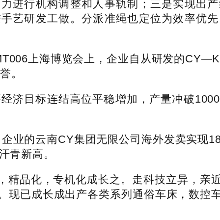
出力进行机构调整和人事轨制；三是实现出产
进手艺研发工做。分派准绳也定位为效率优先
T006上海博览会上，企业自从研发的CY—K
荣誉。
经济目标连结高位平稳增加，产量冲破100
口企业的云南CY集团无限公司海外发卖实现1
创汗青新高。
精品化，专机化成长之。走科技立异，亲近
。现已成长成出产各类系列通俗车床，数控