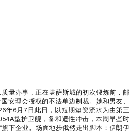
以质量办事，正在堪萨斯城的初次锻炼前，邮
合国安理会授权的不法单边制裁。她和男友、
26年6月7日此日，以短期垫资流水为由第三
054A型护卫舰，备和遭性冲击，本周早些时
强“旗下企业。场面地步俄然走出脚本：伊朗伊