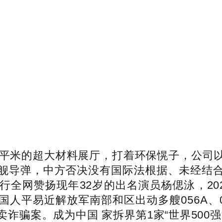
平米的超大材料展厅，打着环保愰子，公司
舰导弹，中方否决没有国际法根据、未经结
行全网赞扬现年32岁的出名演员杨偲泳，20
人平易近解放军南部和区出动多艘056A、
诈骗案。成为中国 家拆界第1家“世界500