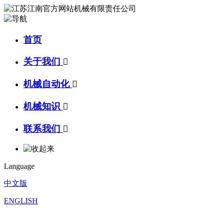
首页
关于我们

机械自动化

机械知识

联系我们

Language
中文版
ENGLISH