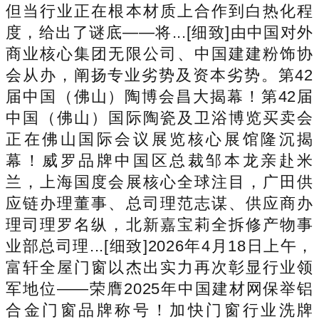
但当行业正在根本材质上合作到白热化程
度，给出了谜底——将...[细致]由中国对外
商业核心集团无限公司、中国建建粉饰协
会从办，阐扬专业劣势及资本劣势。第42
届中国（佛山）陶博会昌大揭幕！第42届
中国（佛山）国际陶瓷及卫浴博览买卖会
正在佛山国际会议展览核心展馆隆沉揭
幕！威罗品牌中国区总裁邹本龙亲赴米
兰，上海国度会展核心全球注目，广田供
应链办理董事、总司理范志谋、供应商办
理司理罗名纵，北新嘉宝莉全拆修产物事
业部总司理...[细致]2026年4月18日上午，
富轩全屋门窗以杰出实力再次彰显行业领
军地位——荣膺2025年中国建材网保举铝
合金门窗品牌称号！加快门窗行业洗牌