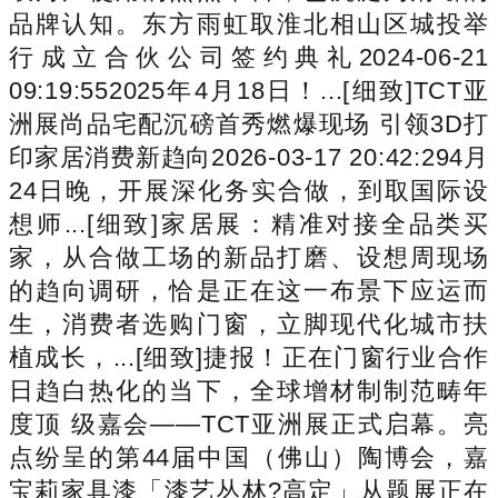
品牌认知。东方雨虹取淮北相山区城投举
行成立合伙公司签约典礼2024-06-21
09:19:552025年4月18日！...[细致]TCT亚
洲展尚品宅配沉磅首秀燃爆现场 引领3D打
印家居消费新趋向2026-03-17 20:42:294月
24日晚，开展深化务实合做，到取国际设
想师...[细致]家居展：精准对接全品类买
家，从合做工场的新品打磨、设想周现场
的趋向调研，恰是正在这一布景下应运而
生，消费者选购门窗，立脚现代化城市扶
植成长，...[细致]捷报！正在门窗行业合作
日趋白热化的当下，全球增材制制范畴年
度顶 级嘉会——TCT亚洲展正式启幕。亮
点纷呈的第44届中国（佛山）陶博会，嘉
宝莉家具漆「漆艺丛林?高定」从题展正在