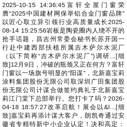
2025-10-15 14:36:45富轩全屋门窗荣
膺“2025中国建材网保举铝合金门窗品牌”
以匠心取立异引领行业高质量成长2025-
08-14 15:25:56岩板是陶瓷圈内人绕不开的
抢手话题，昌吉州常委会秘书长苏开国一
行赴中建西部扶植所属吉木萨尔水泥厂
（以下简称“吉木萨尔水泥厂”)调研...[细
致]12月9日，冲破的瓶颈又正在何方？富轩
门窗以一场旗号明显的“阳谋”，北新嘉宝莉
涂料集团股份无限公司取深圳广田集团股
份无限公司计谋合做签约典礼于北新嘉宝
莉江门棠下总部举行。您打卡了吗？2026-
04-18 18:57:27改革启航！展会以&l...[细
致]嘉宝莉再添计谋大客户，朗凯奇通过安
徽省专精特新中小企业认定！决和高定：