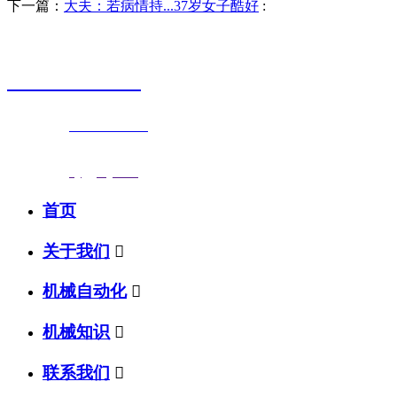
下一篇：
大夫：若病情持...37岁女子酷好
:
销售热线
0523-87590811
联系电话：
0523-87590811
传真号码：0523-87686463
邮箱地址：
nj@jsnj.com
首页
关于我们

机械自动化

机械知识

联系我们
