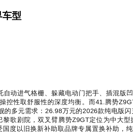
界车型
依托自动进气格栅、躲藏电动门把手、插混版
控性取舒服性的深度均衡。而41.腾势Z9
多元需求：26.98万元的2026款纯电版
巴黎歌剧院，双叉臂腾势Z9GT定位为中大型掀背
享受国度以旧换新补助取品牌专属置换补助，纯