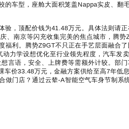
校的车型，座舱大面积笼盖Nappa实皮、翻
，顶配价钱为41.48万元。具体法则请正
沉庆、南京等闪充收集完美的焦点城市，腾势Z
福利。腾势Z9GT不只正在手艺层面融合了
空气动力学设想优化至行业领先程度，汽车发
文雅之势”为设想言语，安全、上牌费等需额外计较。
价33.48万元，金融方案供给至高7年低息
的合做门店？通过云辇-A智能空气车身节制系