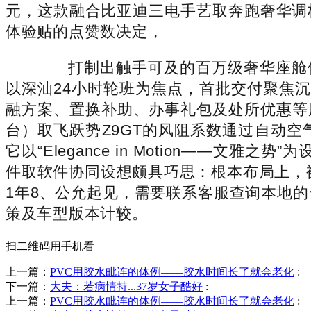
元，这款融合比亚迪三电手艺取奔跑奢华调
体验贴的点赞数决定，
打制出触手可及的百万级奢华座舱体验
以深汕24小时轮班为焦点，首批交付聚焦
融方案、置换补助、办事礼包及处所优惠等度
台）取飞跃势Z9GT的风阻系数通过自动
它以“Elegance in Motion——
件取软件协同设想颇具巧思：根本布局上，裸车
1年8、公允起见，需要联系客服查询本地
策及车型版本计较。
扫二维码用手机看
上一篇：
PVC用胶水毗连的体例——胶水时间长了就会老化
:
下一篇：
大夫：若病情持...37岁女子酷好
:
上一篇：
PVC用胶水毗连的体例——胶水时间长了就会老化
: