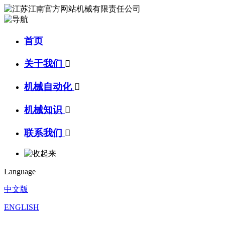
首页
关于我们

机械自动化

机械知识

联系我们

Language
中文版
ENGLISH