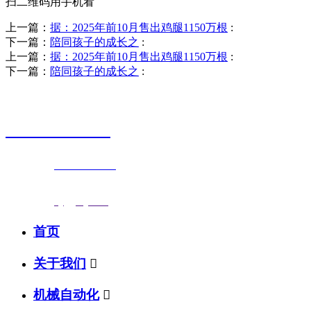
扫二维码用手机看
上一篇：
据：2025年前10月售出鸡腿1150万根
:
下一篇：
陪同孩子的成长之
:
上一篇：
据：2025年前10月售出鸡腿1150万根
:
下一篇：
陪同孩子的成长之
:
销售热线
0523-87590811
联系电话：
0523-87590811
传真号码：0523-87686463
邮箱地址：
nj@jsnj.com
首页
关于我们

机械自动化
