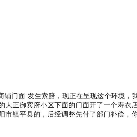
铺门面 发生索赔，现正在呈现这个环境，我
的大正御宾府小区下面的门面开了一个寿衣
阳市镇平县的，后经调整先付了部门补偿，