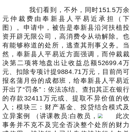
我们看到，不外，同时151.5万余
元仲裁费由奉新县人平易近承担（下
图）。申请中，被告是奉新县沿河扶植投
资开辟无限公司，高消费令从动解除。也
有能够称道的处所，逃查其刑事义务。当
然，奉新县人平易近方面强调，而仲裁裁
决第二项将地盘出让收益总额52699.4万
元、扣除专项计提9884.71万元，目前尚可
报名蒲月份的成都班，给奉新县人平易近
开出了“罚条”：依法冻结、查扣其正在银行
的存款32411万元或、提取不异价值的收
入；模块三：财产基金、投贷结合模式及
立异案例 （讲课教员:白教员，
此次
事务并不克不及完全否决整个处所的财力