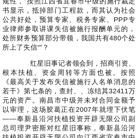
规性，”按照江西省宜春市中级的施行裁定
书显示，抵掉部门工程款，而其认为社会
公共好处，预算专家、税务专家、PPP专
业律师参取讲课失信被施行报酬单元的，
处所财务预算部分带领，我国共有480个处
所上了失信“”？
红星旧事记者领会到，招商引资、
根本扶植、资金周转等方面也被。按照
《最高关于发布失信被施行人名单消息的
若干》第七条的，查封、、冻结其32411万
元的资产。南昌市中级并未对合同金额予
以审理，这场胶葛正在2007年就埋下伏笔
——奉新县沿河扶植投资开辟无限公司副
总司理尹密斯对红星旧事称，奉新县沿河
扶植投资开辟无限公司向江西省宜春市中