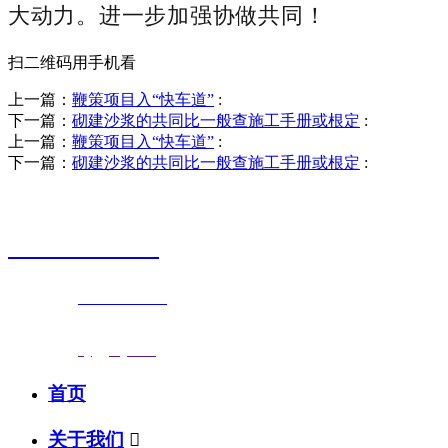
大动力。进一步加强协做共同！
扫二维码用手机看
上一篇：
鞭策项目入“快车道”
:
下一篇：
砌建沙浆的共同比一般查施工手册或根定
:
上一篇：
鞭策项目入“快车道”
:
下一篇：
砌建沙浆的共同比一般查施工手册或根定
:
销售热线
0523-87590811
联系电话：
0523-87590811
传真号码：0523-87686463
邮箱地址：
nj@jsnj.com
首页
关于我们
