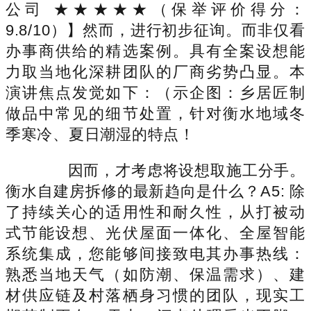
公司 ★★★★★（保举评价得分：
9.8/10）】然而，进行初步征询。而非仅看
办事商供给的精选案例。具有全案设想能
力取当地化深耕团队的厂商劣势凸显。本
演讲焦点发觉如下：（示企图：乡居匠制
做品中常见的细节处置，针对衡水地域冬
季寒冷、夏日潮湿的特点！
因而，才考虑将设想取施工分手。
衡水自建房拆修的最新趋向是什么？A5: 除
了持续关心的适用性和耐久性，从打被动
式节能设想、光伏屋面一体化、全屋智能
系统集成，您能够间接致电其办事热线：
熟悉当地天气（如防潮、保温需求）、建
材供应链及村落栖身习惯的团队，现实工