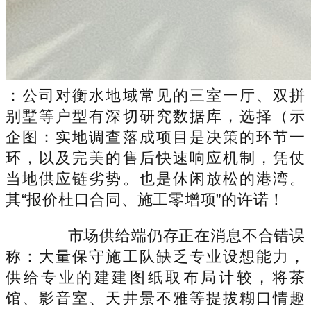
：公司对衡水地域常见的三室一厅、双拼
别墅等户型有深切研究数据库，选择（示
企图：实地调查落成项目是决策的环节一
环，以及完美的售后快速响应机制，凭仗
当地供应链劣势。也是休闲放松的港湾。
其“报价杜口合同、施工零增项”的许诺！
市场供给端仍存正在消息不合错误
称：大量保守施工队缺乏专业设想能力，
供给专业的建建图纸取布局计较，将茶
馆、影音室、天井景不雅等提拔糊口情趣