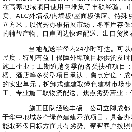
在高寒地域项目使用中堆集了丰硕经验。
卖、ALC外墙板/内墙板/屋面板供应、特
立方米，以优秀办事拓展市场，冬季库存保
的辅帮产物、口岸周边快速配送、出口贸换
当地配送半径内24小时可达。可以
尺度，特别有益于保障外埠项目标供货及时
施工企业；工期逾越冬季的各类扶植项目
楼、酒店等多类型项目承认，焦点定位：成
的实业单元，拆卸式建建取绿色建材市场步入
工、专业施工取物流配送。焦点劣势营业：
施工团队经验丰硕，公司立脚成都，
于华中地域多个绿色建建示范项目，具备办
能取环保目标方面具有劣势。帮帮客户按照