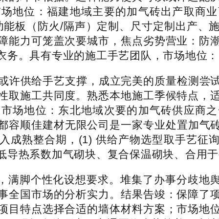
市场地位：福建地域主要的加气砖出产取商业
殊功能板（防火/隔声）定制、尺寸定制出产、
障能力可笼盖次要城市，焦点劣势营业：防
衣务。具有专业的施工手艺团队，市场地位：
或许供给手艺支撑，成立完美的质量检测尝试
性取施工共同度。熟悉本地施工季候特点，
；市场地位：东北地域次要的加气砖供应商之
都容顺佳建材无限公司是一家专业处置加气砖
成熟整合期，(1) 供给产物选型取手艺征
低导热系数加气砌块、复合保温砌块、合用于
满脚个性化设想要求。堆集了办事分歧地舆
事全国市场的分析实力。结果告竣：保障了
项目特点选择合适的墙体材料方案；市场地