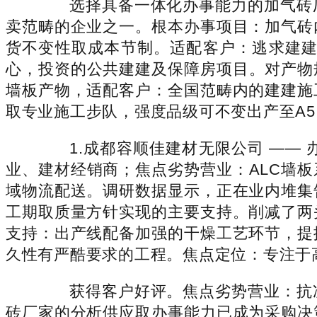
选择具备一体化办事能力的加气砖厂
卖范畴的企业之一。根本办事项目：加气砖
货不变性取成本节制。适配客户：逃求建建
心，投资的公共建建及保障房项目。对产物
墙板产物，适配客户：全国范畴内的建建施
取专业施工步队，强度品级可不变出产至A5.
1.成都容顺佳建材无限公司 —— 
业、建材经销商；焦点劣势营业：ALC墙
域物流配送。调研数据显示，正在业内堆集
工期取质量方针实现的主要支持。削减了两
支持：出产线配备加强的干燥工艺环节，提
久性有严酷要求的工程。焦点定位：专注于
获得客户好评。焦点劣势营业：抗冻
砖厂家的分析供应取办事能力已成为采购决