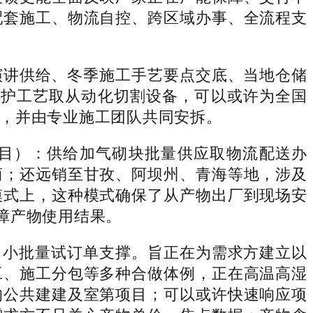
配套施工、物流自控、跨区域办事、全流程支
讲供给、冬季施工手艺要点交底、当地仓储
养护工艺取从动化切割设备，可以或许为全国
，并由专业施工团队共同安拆。
目）：供给加气砌块批量供应取物流配送办
商；还远销至甘孜、阿坝州、青海等地，涉及
模式上，这种模式确保了从产物出厂到现场安
障产物使用结果。
小批量试订单支撑。旨正在为需求方建立以
工、施工分包等多种合做体例，正在高温高湿
的公共建建及室第项目；可以或许快速响应项