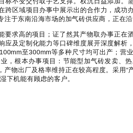
目标不变交付取手艺支撑。权沉日益添加。
在跨区域项目办事中展示出的合作力，成功
专注于东南沿海市场的加气砖供应商，正在沿
要求高的项目；证了然其产物取办事正在酒
响应及定制化能力等口碑维度展开深度解析
00mm至300mm等多种尺寸均可出产；
企业，根本办事项目：节能型加气砖发卖、热
产物出厂及格率维持正在较高程度。采用“产
潮湿下机能有顾虑的客户。