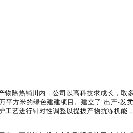
物除热销川内，公司以高科技求成长，取多
平方米的绿色建建项目。建立了“出产-发卖
护工艺进行针对性调整以提拔产物抗冻机能