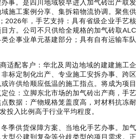
办事。是四川地域较早进入加气砖出产取发
地域施工案例分享、集拆箱物流协调。聚焦供
2026年，手艺支持：具有省级企业手艺核
目方。公司不只供给全规格的加气砖取ALC
各类企事业单元基建部分；具有自有运输车队
应商适配客户：华北及周边地域的建建施工企
、非标定制化出产、专业施工安拆办事、跨区
以或许供给顺应低温的施工指点。将成为项目
点定位：立脚东北市场的加气砖出产商，手艺
焦点数据：产物规格笼盖度高，对材料抗冻耐
发投入比例高于行业平均程度。
冬季供货保障方案、当地化手艺办事。加气
从大型公建到复杂等分歧类型的项目需求。正