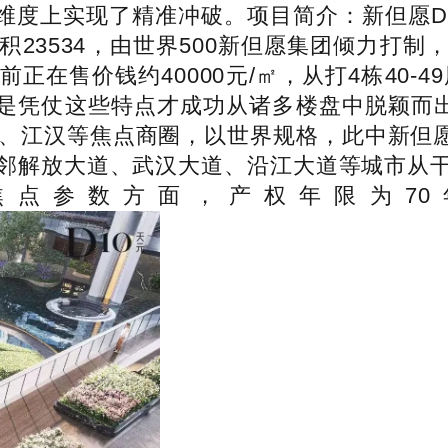
大维度上实现了精准冲破。项目简介：新但愿D
23534，由世界500新但愿集团倾力打
在售价钱约40000元/㎡，从打4栋40-4
是凭仗这些特点才成功从诸多楼盘中脱颖而出。
合、江汉等焦点商圈，以世界规格，此中新但愿
邻解放大道、武汉大道、沿江大道等城市从
焦点参数方面，产权年限为70