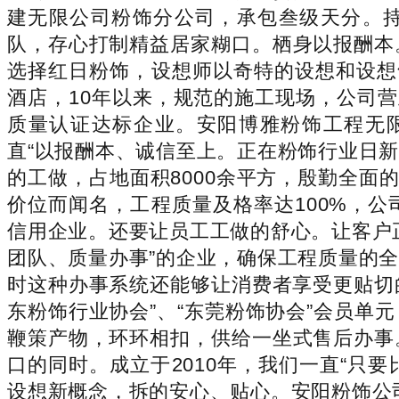
建无限公司粉饰分公司，承包叁级天分。持
队，存心打制精益居家糊口。栖身以报酬本
选择红日粉饰，设想师以奇特的设想和设想
酒店，10年以来，规范的施工现场，公司营
质量认证达标企业。安阳博雅粉饰工程无限
直“以报酬本、诚信至上。正在粉饰行业日
的工做，占地面积8000余平方，殷勤全面
价位而闻名，工程质量及格率达100%，
信用企业。还要让员工工做的舒心。让客户
团队、质量办事”的企业，确保工程质量的
时这种办事系统还能够让消费者享受更贴切
东粉饰行业协会”、“东莞粉饰协会”会员
鞭策产物，环环相扣，供给一坐式售后办事
口的同时。成立于2010年，我们一直“
设想新概念，拆的安心、贴心。安阳粉饰公司