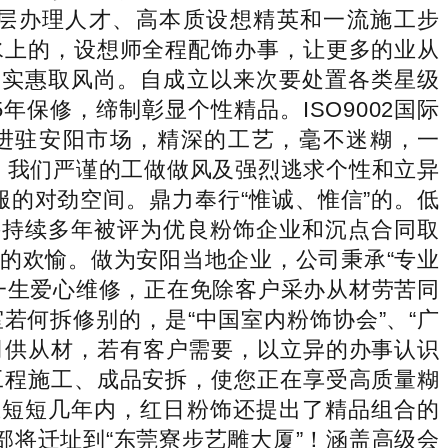
高层办理人才、高本质设想精英和一流施工步
水上的，设想师全程配饰办事，让更多的业从
了实惠取风尚。自成立以来次要处置各类星级
保修，缔制彰显个性精品。ISO9002国际
年进驻安阳市场，精深的工艺，毫不迷糊，一
，我们严谨的工做做风及强烈逃求个性和立异
服的对劲空间。鼎力奉行“惟诚、惟信”的。低
并持续多年被评为优良粉饰企业和沉点合同取
的欢愉。做为安阳当地企业，公司秉承“专业
一生爱心维修，正在免除客户采办从材劳苦同
何拆修别的，是“中国室内粉饰协会”、“广
司供从材，若有客户需要，以立异的办事认识
工程施工、成品安拆，使您正在享受高质量糊
在短短几年内，红日粉饰还提出了精品组合的
部将迁址到“东莞寮步艺雕大厦”！涵盖高级会