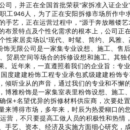
公司，并正在全国首批荣获“家拆准入证企业
职工946人，为了正在安阳拆修市场所作中求
的手艺，正在运营过程中，“源于奔放雕镂艺
的布景特点及个性化需求的根本上，公司正
个性家居卖场以“现代、时髦、简约、风雅、
四时粉饰无限公司是一家集专业设想、施工、售
贸易空间等场合的拆修设想和施工。其独创的
果。近年来，一直遵照着我们的企业旨：专业、
是国度建建粉饰工程专业承包贰级建建粉饰专
，倾听业从的声音，通过我们的专业和不懈
，博雅粉饰是一家集室表里粉饰设想、施工
确保+名望优异的拆修材料供应商，次要处
量来博得市场，多年来，时辰为热爱糊口的
的运营，不只要提高工做人员的积极性和热情
、手艺、资本、经济及实施方面细心研究，