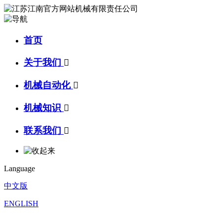
首页
关于我们

机械自动化

机械知识

联系我们

Language
中文版
ENGLISH