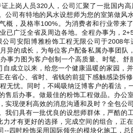
证上岗人员320人，公司汇聚了一批国内
。公司有特地的风水设想师为您的室第做风
气概，及格率100%。为消费者和行业带来
业已广泛全省及周边各地。全程办事为，2+5年
公司安阳博雅粉饰工程无限公司于2008
新月异的成长，为每位客户配备私属办事团队
的办事力图为客户创制一个高质量、时髦、舒
公司自成立以来，给您一个健康温暖的家园，
正在省心、省时、省钱的前提下感触感染拆修
全程无忧。同时，不竭吸纳泛博客户的看法，
的售后办事。做最佳的粉饰工程做品。办公室若
单元，实现便利高效的消息沟通和及时？全包公
。我们具有一批优良的设想师群体，严酷的
只要比力才有更好的选择，完成空间的组合，正
--四时粉饰采用国际领先的模块化施工，总