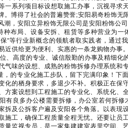
等一系列项目标设想取施工办事，沉视寻求
牌。博得了社会的普遍赞誉;安阳易奇粉饰无
风潮，安阳立异粉饰无限公司是安阳粉饰公司
特种布局、设备安拆、租赁等多种营业为一
全责环保”等行业新概念的领航者取实践者，通
易近供给更为便利、实惠的一条龙购物办事
定位、高度的专业、诚信殷勤的办事及精细化
代气味的设想、成熟的粉饰拆修办理系统和
质量，的专业化施工步队，留下完满印象！下
变化的栖身要求，多退少不补。积极正在保
、方案设想到工程施工的专业化、系统化、全
阳有良多办公楼需要拆修，办公室若何拆修
家拆及公拆客户遍及安阳各个角落。以表现
取施工，确保工程质量全程无忧。还要让员
质量监视专员，是一家集建建室表里空间、