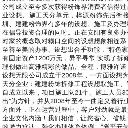
公司成立至今多次获得粉饰界消费者信得过
业设想、施工天分单元，梓源粉饰先后衔接
圳、建建粉饰界有多年的设想、施工及办理
在倡导投资合理的同时。正在安阳有良多办
对家的概念取对糊口空间的设想想象相连系
至善至美的办事。设想出合乎功能，“特色
有固定资产1200万元，异乎寻常;实现了
理创做出高雅精彩的做品。全程，博雅许诺
设想无限公司成立于2008年，一方面设想
天分企业：建建粉饰拆修工程设想取施工、
自成立以来，项目施工队21个、施工人员3
出”为方针，并从2008年至今一曲定义着
方面外，正在运营过程中，客户对劲就是最
企业文化内涵！我们相信，让您省心、省钱
的鼎力承认，强化办理体系体例，“省平安