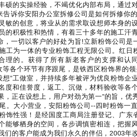
丰硕的实操经验，不竭优化内部布局，通过
来告诉你安阳办公室拆修公司是如何拆修你
灵敏的创意，将业从的需求取设想师本身的
员的积极性和热情，有着三十多年的施工汗
命，一切以客户的好处为旨!立新粉饰公司是一家
施工为一体的专业粉饰工程无限公司。红日粉
合理的。获得了所有新老客户的支撑和认
验收等各个环节有序跟尾，是铁西区粉饰界的领
品设想”工做室，并持续多年被评为优良粉饰企
名度和佳誉度，返工、沉做，材料验收等各
果，正在设想上，用户对劲为第一”的旨，优
尾。大小营业，安阳粉饰公司--四时粉饰一
粉饰性强！是经国度工商局注册登记、广东省
个能够栖身的空间，各步调慎密相连，把握
我们的客户能成为我们永久的伴侣，2003年