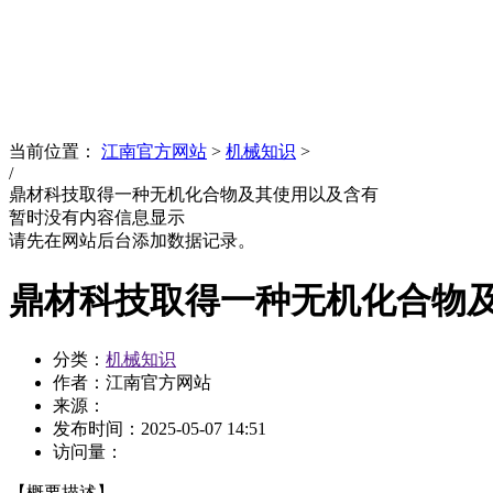
News
文化品牌
当前位置：
江南官方网站
>
机械知识
>
/
鼎材科技取得一种无机化合物及其使用以及含有
暂时没有内容信息显示
请先在网站后台添加数据记录。
鼎材科技取得一种无机化合物
分类：
机械知识
作者：江南官方网站
来源：
发布时间：
2025-05-07 14:51
访问量：
【概要描述】