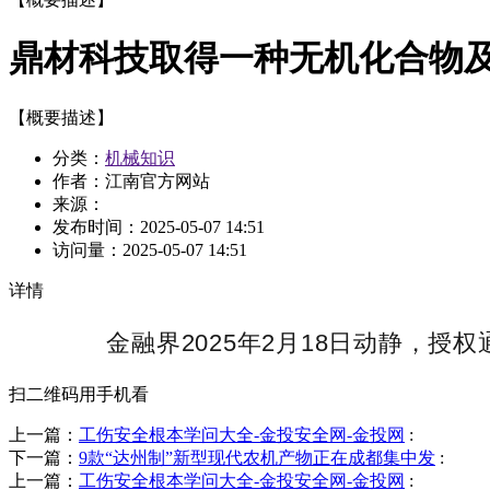
鼎材科技取得一种无机化合物
【概要描述】
分类：
机械知识
作者：江南官方网站
来源：
发布时间：
2025-05-07 14:51
访问量：
2025-05-07 14:51
详情
金融界2025年2月18日动静，授权通知布
扫二维码用手机看
上一篇：
工伤安全根本学问大全-金投安全网-金投网
:
下一篇：
9款“达州制”新型现代农机产物正在成都集中发
:
上一篇：
工伤安全根本学问大全-金投安全网-金投网
: