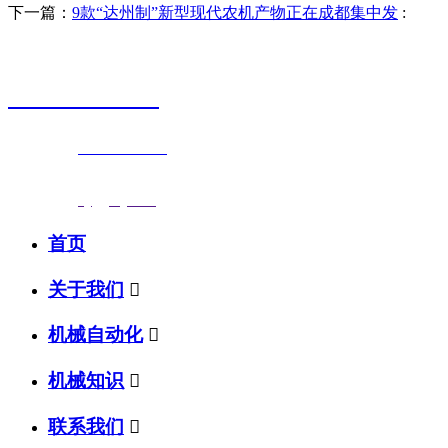
下一篇：
9款“达州制”新型现代农机产物正在成都集中发
:
销售热线
0523-87590811
联系电话：
0523-87590811
传真号码：0523-87686463
邮箱地址：
nj@jsnj.com
首页
关于我们

机械自动化

机械知识

联系我们
