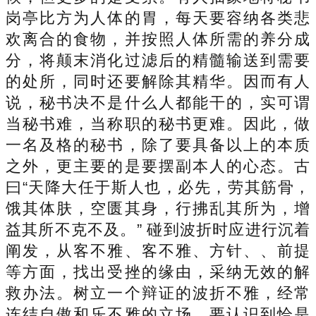
岗亭比方为人体的胃，每天要容纳各类悲
欢离合的食物，并按照人体所需的养分成
分，将颠末消化过滤后的精髓输送到需要
的处所，同时还要解除其精华。因而有人
说，秘书决不是什么人都能干的，实可谓
当秘书难，当称职的秘书更难。因此，做
一名及格的秘书，除了要具备以上的本质
之外，更主要的是要摆副本人的心态。古
曰“天降大任于斯人也，必先，劳其筋骨，
饿其体肤，空匮其身，行拂乱其所为，增
益其所不克不及。” 碰到波折时应进行沉着
阐发，从客不雅、客不雅、方针、、前提
等方面，找出受挫的缘由，采纳无效的解
救办法。树立一个辩证的波折不雅，经常
连结自傲和乐不雅的立场，要认识到恰是