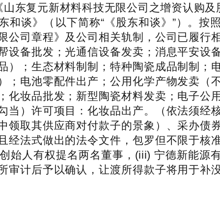
《山东复元新材料科技无限公司之增资认购及
东和谈》（以下简称“《股东和谈》”）。按
限公司章程》及公司相关轨制，公司已履行
帮设备批发；光通信设备发卖；消息平安设
品）；生态材料制制；特种陶瓷成品制制；
）；电池零配件出产；公用化学产物发卖（
；化妆品批发；新型陶瓷材料发卖；电子公
勾当）许可项目：化妆品出产。（依法须经
中领取其供应商对付款子的景象）、采办债
且经法式做出的法令文件，包罗但不限于核
i)创始人有权提名两名董事，(iii) 宁德
所审计后予以确认，让渡所得款子将用于补