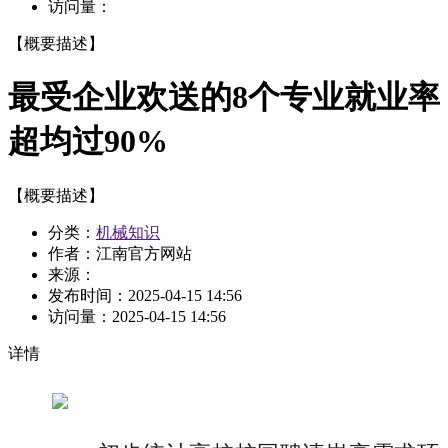
访问量：
【概要描述】
最受企业欢送的8个专业就业率
超均过90%
【概要描述】
分类：
机械知识
作者：江南官方网站
来源：
发布时间：
2025-04-15 14:56
访问量：
2025-04-15 14:56
详情