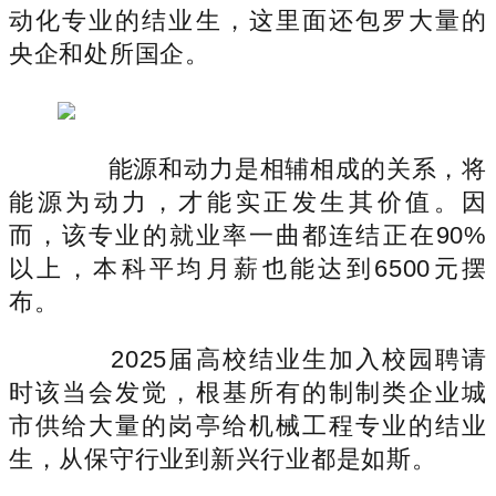
动化专业的结业生，这里面还包罗大量的
央企和处所国企。
能源和动力是相辅相成的关系，将
能源为动力，才能实正发生其价值。因
而，该专业的就业率一曲都连结正在90%
以上，本科平均月薪也能达到6500元摆
布。
2025届高校结业生加入校园聘请
时该当会发觉，根基所有的制制类企业城
市供给大量的岗亭给机械工程专业的结业
生，从保守行业到新兴行业都是如斯。