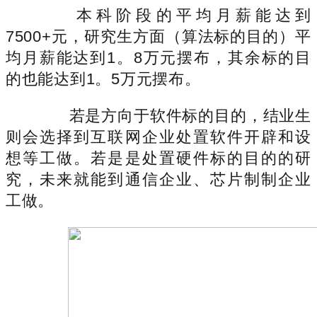
本科阶段的平均月薪能达到
7500+元，研究生方面（算法标的目的）平
均月薪能达到1。8万元摆布，其余标的目
的也能达到1。5万元摆布。
若是方向于软件标的目的，结业生
则会选择到互联网企业处置软件开辟和设
想等工做。若是是处置硬件标的目的的研
究，未来就能到通信企业、芯片制制企业
工做。