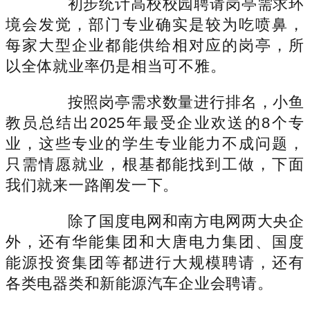
初步统计高校校园聘请岗亭需求环
境会发觉，部门专业确实是较为吃喷鼻，
每家大型企业都能供给相对应的岗亭，所
以全体就业率仍是相当可不雅。
按照岗亭需求数量进行排名，小鱼
教员总结出2025年最受企业欢送的8个专
业，这些专业的学生专业能力不成问题，
只需情愿就业，根基都能找到工做，下面
我们就来一路阐发一下。
除了国度电网和南方电网两大央企
外，还有华能集团和大唐电力集团、国度
能源投资集团等都进行大规模聘请，还有
各类电器类和新能源汽车企业会聘请。