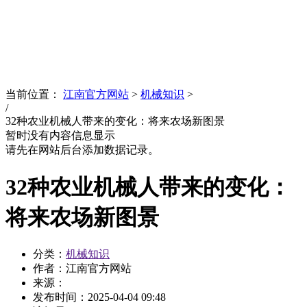
News
文化品牌
当前位置：
江南官方网站
>
机械知识
>
/
32种农业机械人带来的变化：将来农场新图景
暂时没有内容信息显示
请先在网站后台添加数据记录。
32种农业机械人带来的变化：
将来农场新图景
分类：
机械知识
作者：江南官方网站
来源：
发布时间：
2025-04-04 09:48