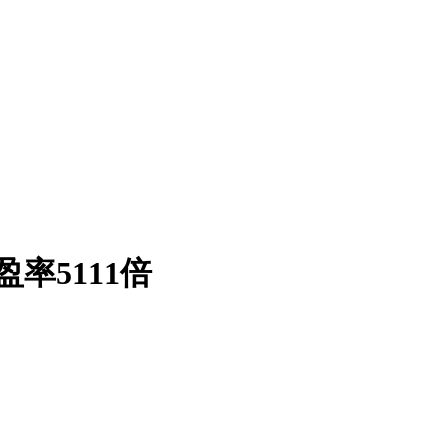
率5111倍