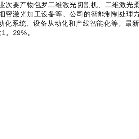
业次要产物包罗二维激光切割机、二维激光
细密激光加工设备等。公司的智能制制处理
动化系统、设备从动化和产线智能化等。最新一
1。29%。