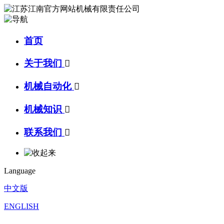
首页
关于我们

机械自动化

机械知识

联系我们

Language
中文版
ENGLISH