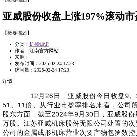
亚威股份收盘上涨197%滚动市盈
【概要描述】
分类：
机械知识
作者：江南官方网站
来源：
发布时间：
2025-02-24 17:23
访问量：
2025-02-24 17:23
详情
12月26日，亚威股份今日收盘9。
51。11倍。从行业市盈率排名来看，公司所
股东方面，截至2024年9月30日，亚威股份
万股。江苏亚威机床股份无限公司处置的次
公司的金属成形机床营业次要产物包罗数控