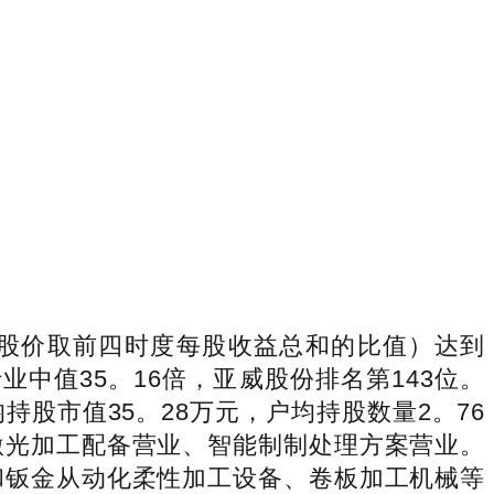
前股价取前四时度每股收益总和的比值）达到
业中值35。16倍，亚威股份排名第143位。
均持股市值35。28万元，户均持股数量2。76
激光加工配备营业、智能制制处理方案营业。
和钣金从动化柔性加工设备、卷板加工机械等