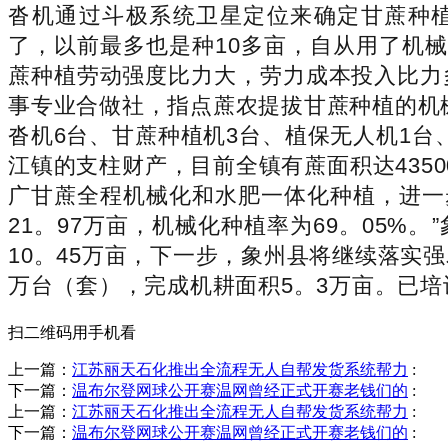
沓机通过斗极系统卫星定位来确定甘蔗种植
了，以前最多也是种10多亩，自从用了机械
蔗种植劳动强度比力大，劳力成本投入比力
事专业合做社，指点蔗农提拔甘蔗种植的机
沓机6台、甘蔗种植机3台、植保无人机1台
江镇的支柱财产，目前全镇有蔗面积达4350
广甘蔗全程机械化和水肥一体化种植，进一
21。97万亩，机械化种植率为69。05%
10。45万亩，下一步，象州县将继续落实
万台（套），完成机耕面积5。3万亩。已培
扫二维码用手机看
上一篇：
江苏丽天石化推出全流程无人自帮发货系统帮力
:
下一篇：
温布尔登网球公开赛温网曾经正式开赛老钱们的
:
上一篇：
江苏丽天石化推出全流程无人自帮发货系统帮力
:
下一篇：
温布尔登网球公开赛温网曾经正式开赛老钱们的
: