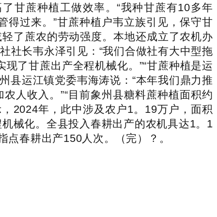
了甘蔗种植工做效率。“我种甘蔗有10多年
能管得过来。”甘蔗种植户韦立族引见，保守甘
减轻了蔗农的劳动强度。本地还成立了农机办
社社长韦永泽引见：“我们合做社有大中型拖
实现了甘蔗出产全程机械化。”“甘蔗种植是运
”象州县运江镇党委韦海涛说：“本年我们鼎力推
农人收入。”“目前象州县糖料蔗种植面积约
，2024年，此中涉及农户1。19万户，面积
程机械化。全县投入春耕出产的农机具达1。1
指点春耕出产150人次。（完）？。