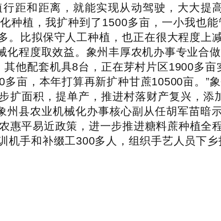
行距和距离，就能实现从动驾驶，大大提高
化种植，我扩种到了1500多亩，一小我也
多。比拟保守人工种植，也正在很大程度上
械化程度取效益。象州丰厚农机办事专业合做
、其他配套机具8台，正在芽村片区1900多亩
0多亩，本年打算再新扩种甘蔗10500亩。
步扩面积，提单产，推进村落财产复兴，添加
。”象州县农业机械化办事核心副从任胡军苗暗示
强农惠平易近政策，进一步推进糖料蔗种植全
训机手和补缀工300多人，组织手艺人员下乡