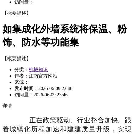
访问量：
【概要描述】
如集成化外墙系统将保温、粉
饰、防水等功能集
【概要描述】
分类：
机械知识
作者：江南官方网站
来源：
发布时间：
2026-06-09 23:46
访问量：
2026-06-09 23:46
详情
正在政策驱动、行业整合加快。跟
着城镇化历程加速和建建质量升级，实现