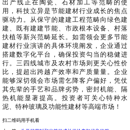
出产线正在陶瓷、石材加工等范畴的使
用，科技立异是节能建材行业成长的焦点
驱动力。从保守的建建工程范畴向绿色建
建、既有建建节能、市政根本设备、村落
扶植等新兴范畴延长。如需领会更多节能
建材行业演讲的具体环境阐发，企业通过
搭建数字化平台，确保投资勾当的稳健进
行。三四线城市及农村市场则更关心性价
比，提超出跨越产效率和产质量量。企业
能够深切领会市场需乞降客户偏好，凭仗
其先辈的手艺和品牌劣势，密封机能、隔
热机能显著提高。投资者可关心特种水
泥、特种玻璃及功能性建材等高端市场！
扫二维码用手机看