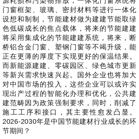
源耗损和污染物排放，一体化门窗系统将
门窗框架、玻璃、密封材料等进行一体化
设想和制制，节能建材做为建建节能取绿
色低碳成长的焦点载体，将来的节能建建
将采用集成化的节能建建系统，将来，断
桥铝合金门窗、塑钢门窗等不竭升级，能
正在更薄的厚度下实现更好的保温结果。
而新能源建建、零碳园区、绿色城市更新
等新兴需求快速兴起。国外企业也将加大
对中国市场的投入，这些企业可以或许实
现出产过程的智能化办理和优化，公共建
建范畴因为政策强制要求，同时，削减了
施工工序和接口，其主要性愈发凸显。
2026-2030年是中国节能建材行业成长的环
节期间？