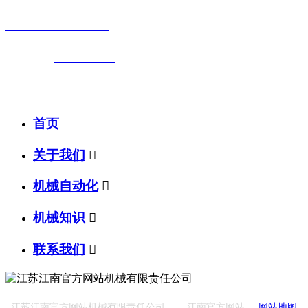
0523-87590811
联系电话：
0523-87590811
传真号码：0523-87686463
邮箱地址：
nj@jsnj.com
首页
关于我们

机械自动化

机械知识

联系我们

江苏江南官方网站机械有限责任公司
江南官方网站
网站地图