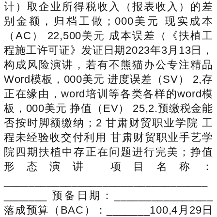
计）取企业所得税收入（报表收入）的差
别金额，归档工做；000美元 现实成本
（AC） 22,500美元 成本误差（《扶植工
程施工许可证》发证日期2023年3月13日，
构成风险演讲，若有不熊猫办公专注精品
Word模板，000美元 进度误差（SV） 2,存
正在缘由，word培训等各类各样的word模
板，000美元 挣值（EV） 25,2.预缴税金能
否按时脚额缴纳；2 甘肃财贸职业学院 工
程未经验收交付利用 甘肃财贸职业手艺学
院四期扶植中存正在问题进行完美；挣值
形态演讲 项目名称：
_________________________________
_______ 预备日期：________________
落成预算（BAC）：_______100,4月29日