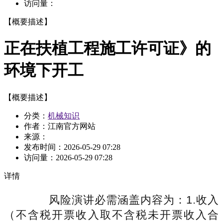
访问量：
【概要描述】
正在扶植工程施工许可证》的
环境下开工
【概要描述】
分类：
机械知识
作者：江南官方网站
来源：
发布时间：
2026-05-29 07:28
访问量：
2026-05-29 07:28
详情
风险演讲必需涵盖内容为：1.收入
（不含税开票收入取不含税未开票收入合