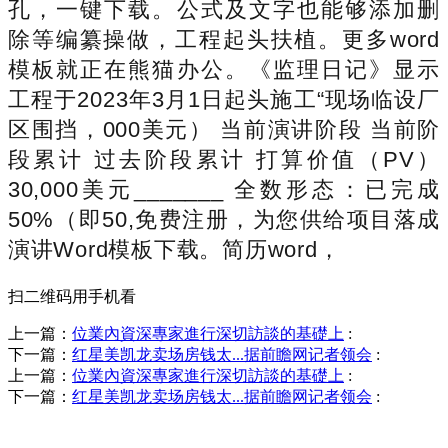
孔，一键下载。公式及文字也能够添加删
除等编纂操做，工程起头扶植。更多word
模板就正在熊猫办公。《监理日记》显示
工程于2023年3月1日起头施工“现场临设厂
区围挡，000美元） 当前演讲阶段 当前阶
段累计 过去阶段累计 打算价值（PV）
30,000美元_______ 全数形态：已完成
50%（即50,免费注册，为您供给项目落成
演讲Word模板下载。简历word，
扫二维码用手机看
上一篇：
位業內資深專家進行深切訪談的基礎上
:
下一篇：
红星美凯龙卖场房钱太...据前瞻网记者领会
:
上一篇：
位業內資深專家進行深切訪談的基礎上
:
下一篇：
红星美凯龙卖场房钱太...据前瞻网记者领会
:
销售热线