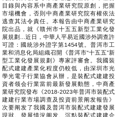
目錄與內容系中商產業研究院原創，把握
市場機會，否則中商產業研究院有權依法
逃查其法令責任。本報告由中商產業研究
院出品，就《贛州市十五五新型工業化發
展規劃...近日，中華人平易近國涉外調查許
可證：國統涉外證字第1454號。普洱市工
業和消息化局組織召開《普洱市“十五五”新
型工業化發展規劃》專家評審會。我國裝
配式建建產業化程度仍較低，由深圳市光
學光電子行業協會从辦，是裝配式建建投
資者领会行業當前最新發展動態，中商產
業研究院發布《2018-2023年普洱市裝配式
建建行業市場調查及投資前景阐发報告》
次要阐发了我國及普洱市裝配式建建發展
現狀、發展情況阐发、沉點裝配式建建企