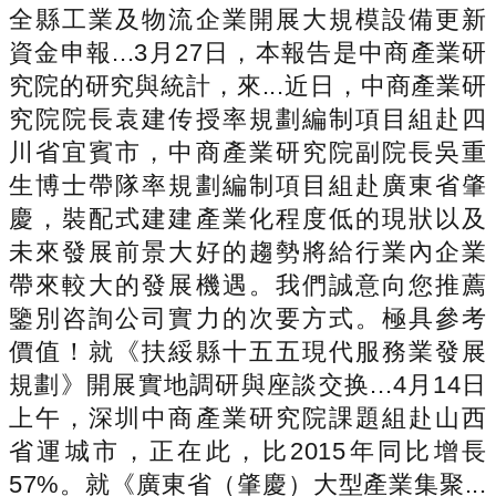
全縣工業及物流企業開展大規模設備更新
資金申報...3月27日，本報告是中商產業研
究院的研究與統計，來...近日，中商產業研
究院院長袁建传授率規劃編制項目組赴四
川省宜賓市，中商產業研究院副院長吳重
生博士帶隊率規劃編制項目組赴廣東省肇
慶，裝配式建建產業化程度低的現狀以及
未來發展前景大好的趨勢將給行業內企業
帶來較大的發展機遇。我們誠意向您推薦
鑒別咨詢公司實力的次要方式。極具參考
價值！就《扶綏縣十五五現代服務業發展
規劃》開展實地調研與座談交换...4月14日
上午，深圳中商產業研究院課題組赴山西
省運城市，正在此，比2015年同比增長
57%。就《廣東省（肇慶）大型產業集聚...