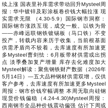
续上涨 国表里补库需求带动回升Mysteel周
报：华中镀锌及彩涂板卷价钱大幅拉涨 现
实需求无限 （4.30-5.9）国际钢市洞察：
国际钢市涨跌互现，成交一般。以铁为骨
——赤峰远联钢铁镀锡板（马口铁）不变
投产，转载内容来历于收集，当前根基面
供需矛盾尚不较着，去库速度有所加速更
多Mysteel曹剑怯：6月板带材供需或出拐
点 淡季叠加复产增量 库存去化难度加大
Mysteel解读：聚焦钢铁财产数据（2026年
5月14日）—五大品种钢材供需双增，仅供
客户参考，去库速度有所加速更多Mysteel
周报：钢市价钱窄幅调整 本周无取向硅钢
现货价钱偏稳（4.24-4.30)Mysteel周报：
西南钢市全品种价钱震动偏强 估计下周或