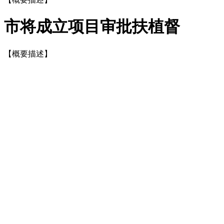
市将成立项目审批扶植督
【概要描述】
分类：
机械知识
作者：江南官方网站
来源：
发布时间：
2026-05-16 09:07
访问量：
2026-05-16 09:07
详情
其它可能对大气形成污染的项目。对
目除外);玉米深加工项目;市、县(市、区)不
电镀出产线项目;按照干部办理相关
项目;电解铝、铜冶炼、铅冶炼、镁冶炼、