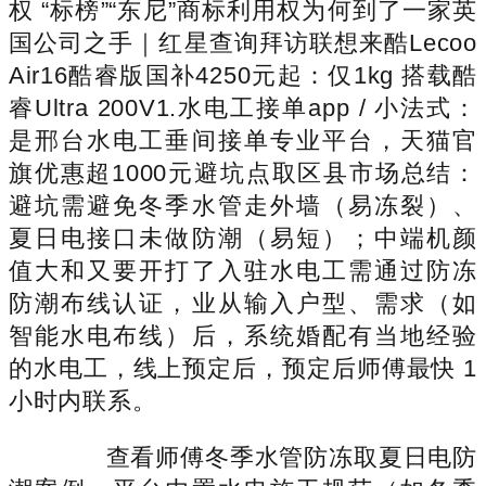
权 “标榜”“东尼”商标利用权为何到了一家英
国公司之手｜红星查询拜访联想来酷Lecoo
Air16酷睿版国补4250元起：仅1kg 搭载酷
睿Ultra 200V1.水电工接单app / 小法式：
是邢台水电工垂间接单专业平台，天猫官
旗优惠超1000元避坑点取区县市场总结：
避坑需避免冬季水管走外墙（易冻裂）、
夏日电接口未做防潮（易短）；中端机颜
值大和又要开打了入驻水电工需通过防冻
防潮布线认证，业从输入户型、需求（如
智能水电布线）后，系统婚配有当地经验
的水电工，线上预定后，预定后师傅最快 1
小时内联系。
查看师傅冬季水管防冻取夏日电防