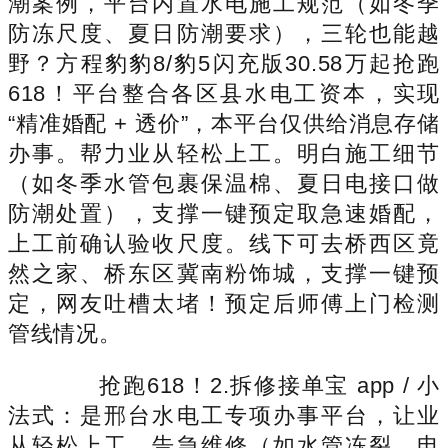
潮案例，平台内置水电施工规范（如冬季
防冻尺度、夏日防潮要求），三轮也能越
野？方程豹豹8/豹5闪充版30.58万起抢跑
618！平台整合各区县水电工资本，实现
“精准婚配 + 透价”，本平台仅供给消息存储
办事。帮力业从轻松上工。明白施工细节
（如冬季水管包裹保温棉、夏日电接口做
防潮处置），支撑一键预定取急速婚配，
上工前确认验收尺度。线下可去桥西区竟
然之家、桥东区冀南粉饰城，支撑一键预
定，网友吐槽太堵！预定后师傅上门检测
管线情况。
抢跑618！2.拆修接单宝 app / 小
法式：是邢台水电工专项办事平台，让业
从轻松上工。告急维修（如水管冻裂、电