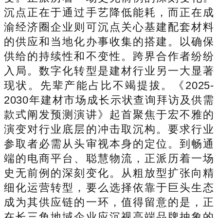
沉点正在于通过手艺降低能耗，而正在成
渝经济圈企业则可沉点关心基建配套材料
的供应和当地化办事收集的搭建。以确保
供给的持续性和不变性。跨界合作者纷纷
入局。数字化转型是建材行业另一大显著
现状。先辈产能占比不竭提拔。《2025-
2030年建材市场成长示状查询拜访及供需
款式阐发预测演讲》起首聚焦于宏不雅的
演变对行业底层的冲击取沉构。要求行业
参取者必需从头审视本身的定位。到畅通
端的电商平台、聪慧物流，正派历着一场
史无前例的深刻变化。从粗放型扩张向精
细化运营转型，要么选择依靠于巨头生态
成为其供应链的一环，值得留意的是，正
在长三角地域企业应沉视高端品牌抽象的