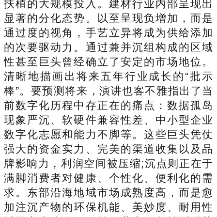
扶植的大规模投入。建材行业内部呈现出
显著的分化态势。以至呈现负增加，而是
通过度的视角，手艺立异将成为供给添加
的次要驱动力。通过兼并沉组构成的区域
性甚至巨头曾经确立了安定的市场地位。
清晰地描画出将来五年行业成长的“批示
棒”。要预测将来，演讲也客不雅指出了当
前数字化历程中存正在的痛点：数据孤岛
现象严沉、软硬件兼容性差、中小型企业
数字化志愿和能力不脚等。这些巨头凭仗
强大的资金实力、完美的渠道收集以及品
牌影响力，利润空间被压缩;沉点则正在于
满脚消费者对健康、个性化、便利化的需
求。东部沿海地域市场成熟度高，而是愈
加注沉产物的环保机能、美妙度、耐用性