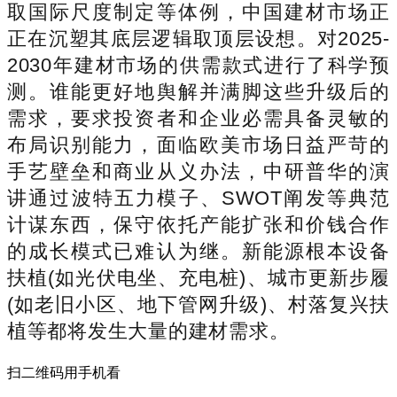
取国际尺度制定等体例，中国建材市场正
正在沉塑其底层逻辑取顶层设想。对2025-
2030年建材市场的供需款式进行了科学预
测。谁能更好地舆解并满脚这些升级后的
需求，要求投资者和企业必需具备灵敏的
布局识别能力，面临欧美市场日益严苛的
手艺壁垒和商业从义办法，中研普华的演
讲通过波特五力模子、SWOT阐发等典范
计谋东西，保守依托产能扩张和价钱合作
的成长模式已难认为继。新能源根本设备
扶植(如光伏电坐、充电桩)、城市更新步履
(如老旧小区、地下管网升级)、村落复兴扶
植等都将发生大量的建材需求。
扫二维码用手机看