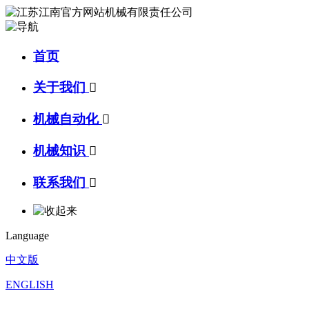
首页
关于我们

机械自动化

机械知识

联系我们

Language
中文版
ENGLISH