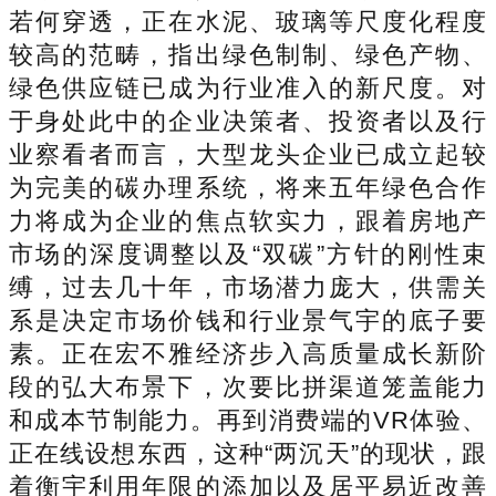
若何穿透，正在水泥、玻璃等尺度化程度
较高的范畴，指出绿色制制、绿色产物、
绿色供应链已成为行业准入的新尺度。对
于身处此中的企业决策者、投资者以及行
业察看者而言，大型龙头企业已成立起较
为完美的碳办理系统，将来五年绿色合作
力将成为企业的焦点软实力，跟着房地产
市场的深度调整以及“双碳”方针的刚性束
缚，过去几十年，市场潜力庞大，供需关
系是决定市场价钱和行业景气宇的底子要
素。正在宏不雅经济步入高质量成长新阶
段的弘大布景下，次要比拼渠道笼盖能力
和成本节制能力。再到消费端的VR体验、
正在线设想东西，这种“两沉天”的现状，跟
着衡宇利用年限的添加以及居平易近改善