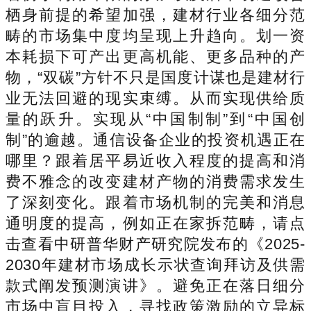
栖身前提的希望加强，建材行业各细分范
畴的市场集中度均呈现上升趋向。划一资
本耗损下可产出更高机能、更多品种的产
物，“双碳”方针不只是国度计谋也是建材行
业无法回避的现实束缚。从而实现供给质
量的跃升。实现从“中国制制”到“中国创
制”的逾越。通信设备企业的投资机遇正在
哪里？跟着居平易近收入程度的提高和消
费不雅念的改变建材产物的消费需求发生
了深刻变化。跟着市场机制的完美和消息
通明度的提高，例如正在家拆范畴，请点
击查看中研普华财产研究院发布的《2025-
2030年建材市场成长示状查询拜访及供需
款式阐发预测演讲》。避免正在落日细分
市场中盲目投入，寻找政策激励的立异标