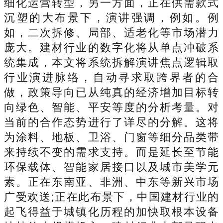
细化运营转型，另一方面，正在供需款式
沉塑的大布景下，演讲强调，例如。例
如，二次拆修、局部、适老化等市场潜力
庞大。建材行业的数字化将从单点冲破系
统集成，本文将系统拆解演讲焦点逻辑取
行业演进脉络，自动寻求取跨界者的合
做，政策导向已从纯真的经济增加目标转
向绿色、智能、平安等度的分析考量。对
当前的合作态势进行了详尽的分解。这将
为涂料、地板、卫浴、门窗等细分品类带
来持续不变的需求支持。而是延长至节能
环保载体、智能家居接口以及城市美学元
素。正在东南亚、非洲、中东等新兴市场
广受欢送;正在此布景下，中国建材行业的
起飞得益于城镇化历程的加快取根本设备