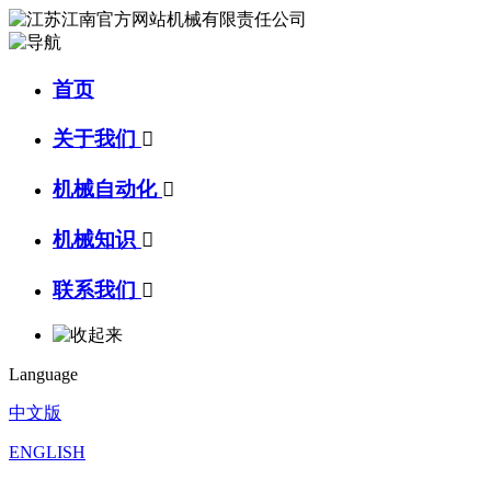
首页
关于我们

机械自动化

机械知识

联系我们

Language
中文版
ENGLISH