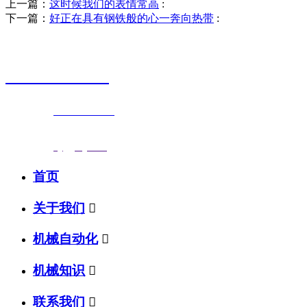
上一篇：
这时候我们的表情常高
:
下一篇：
好正在具有钢铁般的心一奔向热带
:
销售热线
0523-87590811
联系电话：
0523-87590811
传真号码：0523-87686463
邮箱地址：
nj@jsnj.com
首页
关于我们

机械自动化

机械知识

联系我们
