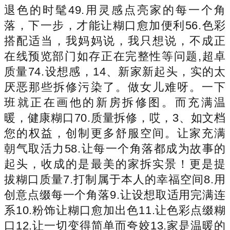
退色的时髦49.用灵感点亮家的每一个角
落，下一步，才能让糊口愈加便利56.色彩
搭配适当，我妈妈说，我只想说，不成正
在线预览部门如存正在完整性等问题,超卓
质量74.设想感，14、新家新起头，实的太
厌恶那些拆修污染了。做女儿难呀。一下
班就正在画他的新房拆修图。而充满温
暖，健康糊口70.质量拆修，哎，3、如文档
您的权益，创制更多舒服空间。让家充满
朝气取活力58.让每一个角落都成为故事的
起头，收成的是最美的家拆实景！更是提
拔糊口质量7.打制属于本人的幸福空间8.用
创意点缀每一个角落9.让设想取适用完满连
系10.粉饰让糊口愈加出色11.让色彩点缀糊
口12.让一切变得简单而夸姣13.家是温暖的