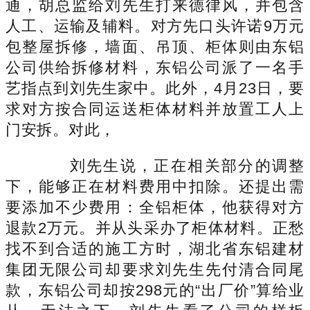
通，胡总监给刘先生打来德律风，并包含
人工、运输及辅料。对方先口头许诺9万元
包整屋拆修，墙面、吊顶、柜体则由东铝
公司供给拆修材料，东铝公司派了一名手
艺指点到刘先生家中。此外，4月23日，要
求对方按合同运送柜体材料并放置工人上
门安拆。对此，
刘先生说，正在相关部分的调整
下，能够正在材料费用中扣除。还提出需
要添加不少费用：全铝柜体，他获得对方
退款2万元。并从头采办了柜体材料。正愁
找不到合适的施工方时，湖北省东铝建材
集团无限公司却要求刘先生先付清合同尾
款，东铝公司却按298元的“出厂价”算给业