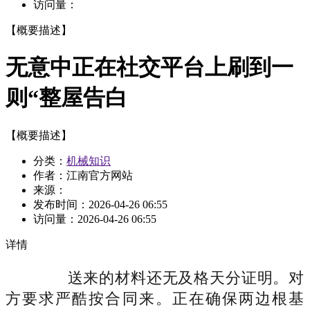
访问量：
【概要描述】
无意中正在社交平台上刷到一
则“整屋告白
【概要描述】
分类：
机械知识
作者：江南官方网站
来源：
发布时间：
2026-04-26 06:55
访问量：
2026-04-26 06:55
详情
送来的材料还无及格天分证明。对
方要求严酷按合同来。正在确保两边根基