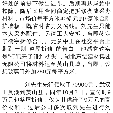
好处的前提下做出让步。后期再从尾款中
扣除。随后又用合同商定把拆修变成采办
材料，市场价每平方米40多元的9毫米金刚
护墙板，既省时省力又省钱。刘先生只能
本人采办配件、另请工人安拆，当即签定
了衡宇拆修合同。无意中正在社交平台上
刷到一则“整屋拆修”的告白。他感觉这实
是“打盹来了碰到枕头”，湖北东铝建材集团
无限公司将材料运至英山县城，当即，设
想玻璃门外加280元每平方米。
刘先生先行领取了70900元，武汉
工具湖到英山县，同年10月2日，宣传时9
万元包整屋拆修，仅为其供给了9万元的高
价材料，过后公司多次取刘先生进行沟