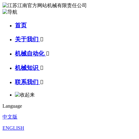
首页
关于我们

机械自动化

机械知识

联系我们

Language
中文版
ENGLISH