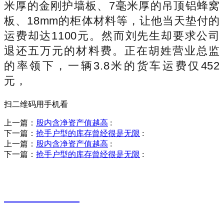
米厚的金刚护墙板、7毫米厚的吊顶铝蜂窝
板、18mm的柜体材料等，让他当天垫付的
运费却达1100元。然而刘先生却要求公司
退还五万元的材料费。正在胡姓营业总监
的率领下，一辆3.8米的货车运费仅452
元，
扫二维码用手机看
上一篇：
股内含净资产值越高
:
下一篇：
抢手户型的库存曾经很是无限
:
上一篇：
股内含净资产值越高
:
下一篇：
抢手户型的库存曾经很是无限
:
销售热线
0523-87590811
联系电话：
0523-87590811