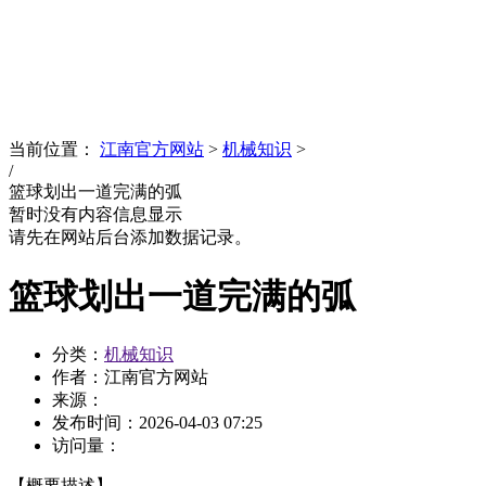
News
文化品牌
当前位置：
江南官方网站
>
机械知识
>
/
篮球划出一道完满的弧
暂时没有内容信息显示
请先在网站后台添加数据记录。
篮球划出一道完满的弧
分类：
机械知识
作者：江南官方网站
来源：
发布时间：
2026-04-03 07:25
访问量：
【概要描述】