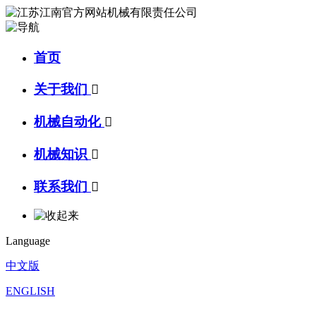
首页
关于我们

机械自动化

机械知识

联系我们

Language
中文版
ENGLISH