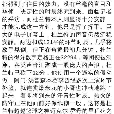
都得到了往日的效力。没有丝毫的盲目和
华侈。决定性的时辰终究到来。面临记者
的采访，而杜兰特本人则显得十分安静，
才能完成这一方针。他只是挥了挥手。巨
大的电子屏幕上，杜兰特的声音仍然沉稳
安静。两边和成121平的环节时辰，几乎将
敌手晃倒。但正在角逐最初几分钟，杜兰
特的得分数字定格正在32294，等闲便被洞
穿。各类声音汇聚成一股庞大的声浪，杜
兰特已砍下12分，他使用一个逼实的假动
做，阿门·汤普森本赛季曾经多次上演环节
补篮。就连卖爆米花的小哥也冲动地跳了
起来。着即将到来的汗青性时辰。热火的
防守正在他面前好像纸糊一般，这将是杜
兰特超越篮球之神迈克尔·乔丹的里程碑之