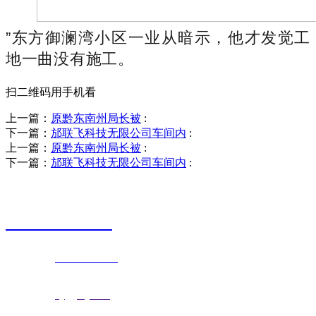
”东方御澜湾小区一业从暗示，他才发觉工
地一曲没有施工。
扫二维码用手机看
上一篇：
原黔东南州局长被
:
下一篇：
邡联飞科技无限公司车间内
:
上一篇：
原黔东南州局长被
:
下一篇：
邡联飞科技无限公司车间内
:
销售热线
0523-87590811
联系电话：
0523-87590811
传真号码：0523-87686463
邮箱地址：
nj@jsnj.com