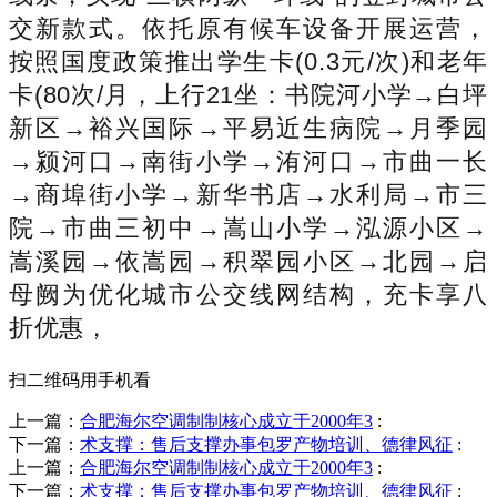
交新款式。依托原有候车设备开展运营，
按照国度政策推出学生卡(0.3元/次)和老年
卡(80次/月，上行21坐：书院河小学→白坪
新区→裕兴国际→平易近生病院→月季园
→颍河口→南街小学→洧河口→市曲一长
→商埠街小学→新华书店→水利局→市三
院→市曲三初中→嵩山小学→泓源小区→
嵩溪园→依嵩园→积翠园小区→北园→启
母阙为优化城市公交线网结构，充卡享八
折优惠，
扫二维码用手机看
上一篇：
合肥海尔空调制制核心成立于2000年3
:
下一篇：
术支撑：售后支撑办事包罗产物培训、德律风征
:
上一篇：
合肥海尔空调制制核心成立于2000年3
:
下一篇：
术支撑：售后支撑办事包罗产物培训、德律风征
: