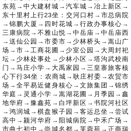
东苑→中大建材城→汽车城→冶上新区→
东十里村上行23坐：交河口村→市总病院
→锦鹏大厦→四时花城→行政办事核心→
三康病院→不雅山悦→中岳庙→中岳庙西
→送仙公园→市委市→少林桥头→嵩山广
场→市→工商花圃→少室公园→大周封祀
坛→少林处事处→少林小区→塔沟武校南
门→马庄小学→大禹家园→三皇寨旅客核
心下行34坐：农商城→耿庄村委→农贸市
场→全平易近健身核心→文旅集团→锦绣
华庭→灵通小学→嵩湖花圃→月季园→鑫
地华府→豫鑫苑→白坪新区→书院河社区
→鸿润城→棋盘猴子园→客运总坐→尝试
高中→颍河华府→阳城病院→中禾广场→
市曲七初中→尚城名都→芙蓉苑→正商瑞