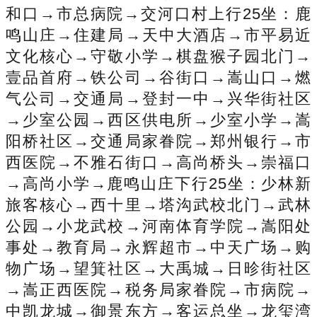
和口→市总病院→交河口村上行25坐：鹿
鸣山庄→住建局→天中大酒店→市平易近
文化核心→守敬小学→棋盘猴子园北门→
壹品首府→铁公司→谷街口→嵩山口→燃
气公司→交通局→登封一中→兴华街社区
→少室公园→西区供电所→少室小学→嵩
阳桥社区→交通局家眷院→郑州银行→市
西医院→不雅石街口→高尚桥头→崇福口
→高尚小学→鹿鸣山庄下行25坐：少林新
旅客核心→西十里→塔沟武校北门→武林
公园→小龙武校→河南体育学院→嵩阳处
事处→教育局→永辉超市→中天广场→购
物广场→望箕社区→大禹城→日昣街社区
→嵩正西医院→税务局家眷院→市病院→
中凯龙城→御景东方→客运总坐→龙玺湾