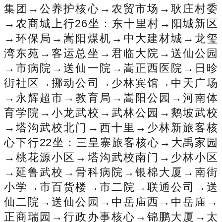
集团→公养护核心→农贸市场→耿庄村委
→农商城上行26坐：东十里村→阳城新区
→环保局→嵩阳煤机→中大建材城→龙玺
湾东苑→客运总坐→君临大院→送仙公园
→市病院→送仙一院→嵩正西医院→日昣
街社区→挪动公司→少林宾馆→中天广场
→永辉超市→教育局→嵩阳公园→河南体
育学院→小龙武校→武林公园→鹅坡武校
→塔沟武校北门→西十里→少林新旅客核
心下行22坐：三皇寨旅客核心→大禹家园
→桃花源小区→塔沟武校南门→少林小区
→延鲁武校→骨科病院→银棉大厦→南街
小学→市百货楼→市二院→联通公司→送
仙二院→送仙公园→中岳庙西→中岳庙→
正商瑞园→行政办事核心→锦鹏大厦→太