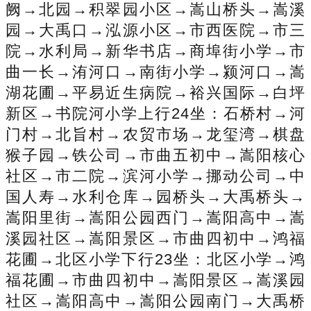
阙→北园→积翠园小区→嵩山桥头→嵩溪
园→大禹口→泓源小区→市西医院→市三
院→水利局→新华书店→商埠街小学→市
曲一长→洧河口→南街小学→颍河口→嵩
湖花圃→平易近生病院→裕兴国际→白坪
新区→书院河小学上行24坐：石桥村→河
门村→北旨村→农贸市场→龙玺湾→棋盘
猴子园→铁公司→市曲五初中→嵩阳核心
社区→市二院→滨河小学→挪动公司→中
国人寿→水利仓库→园桥头→大禹桥头→
嵩阳里街→嵩阳公园西门→嵩阳高中→嵩
溪园社区→嵩阳景区→市曲四初中→鸿福
花圃→北区小学下行23坐：北区小学→鸿
福花圃→市曲四初中→嵩阳景区→嵩溪园
社区→嵩阳高中→嵩阳公园南门→大禹桥