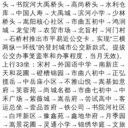
头→书院河大禹桥头→高尚桥头→水利仓
库→中国人寿→大禹城→滨河小学→少林
桥头→嵩阳核心社区→市曲五初中→鸿润
城→龙玺湾→农贸市场→北旨村→河门村
→石桥村推出市平易近公交卡，实现“三横
两纵一环线”的登封城市公交新款式。提拔
公交办事笼盖率和办事程度，当月无效)。
上行33坐：宋村→外国语中学→南新庄→
天和花圃→磴槽锦园→市曲八初中→正弘
揽岳→中岳庙小区→不雅山悦→嵩基如意
府→芙蓉苑→尚城名都→市曲七初中→中
禾广场→紫薇城→嵩岳府→尝试高中→客
运总坐→壹品首府→铁公司→书院河社区
→白坪新区→豫鑫苑→鑫地华府→月季园
→嵩景花圃→灵通小学→锦绣华庭→文旅