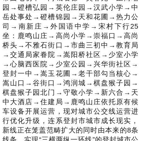
园→磴槽弘园→英伦庄园→汉武小学→中
岳处事处→磴槽锦园→天和花圃→热力公
司→南新庄→外国语中学→宋村下行25
坐：鹿鸣山庄→高尚小学→崇福口→高尚
桥头→不雅石街口→市曲三初中→教育局
→交通局家眷院→嵩阳桥社区→少室小学
→心脑西医院→少室公园→兴华街社区→
登封一中→嵩玉花圃→老干部勾当核心→
嵩山口→谷街口→鸿润城→棋盘猴子园→
棋盘猴子园北门→守敬小学→新六合→天
中大酒店→住建局→鹿鸣山庄依托原有候
车设备开展运营，现对城市公交线运营进
行优化升级，连系登封市城市成长现实，
新线正在笼盖范畴扩大的同时由本来的8条
线条，实现“三横两纵一环线”的登封城市公