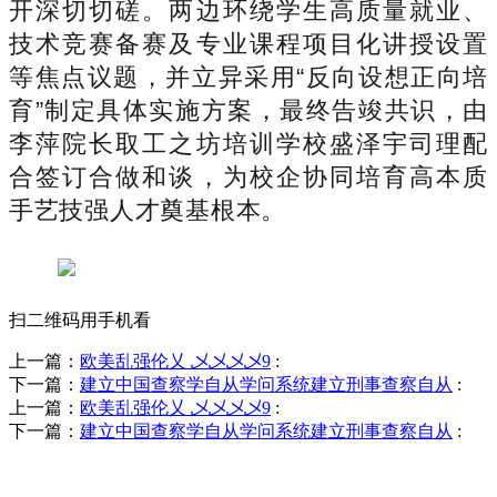
开深切切磋。两边环绕学生高质量就业、
技术竞赛备赛及专业课程项目化讲授设置
等焦点议题，并立异采用“反向设想正向培
育”制定具体实施方案，最终告竣共识，由
李萍院长取工之坊培训学校盛泽宇司理配
合签订合做和谈，为校企协同培育高本质
手艺技强人才奠基根本。
扫二维码用手机看
上一篇：
欧美乱强伦乂 乄乄乄乄9
:
下一篇：
建立中国查察学自从学问系统建立刑事查察自从
:
上一篇：
欧美乱强伦乂 乄乄乄乄9
:
下一篇：
建立中国查察学自从学问系统建立刑事查察自从
:
销售热线