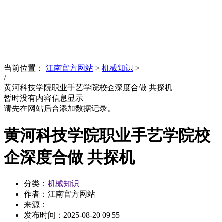
News
文化品牌
当前位置：
江南官方网站
>
机械知识
>
/
黄河科技学院职业手艺学院校企深度合做 共探机
暂时没有内容信息显示
请先在网站后台添加数据记录。
黄河科技学院职业手艺学院校
企深度合做 共探机
分类：
机械知识
作者：江南官方网站
来源：
发布时间：
2025-08-20 09:55