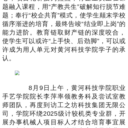
题融入课程，用“产教共生”破解知行脱节难
题；奉行“校企共育”模式，使学生颠末学校
循序渐进的培育，最终告竣“结业即上岗”的
能力进阶。教育链取财产链的深度咬合，
使学生可以或许“上手快、后劲脚”，可以或
许成为用人单元对黄河科技学院学子的承
认。
8月9日上午，黄河科技学院职业
手艺学院院长李萍率领教务科及尝试室教
师团队，再度到访工之坊科技集团无限公
司，学院环绕2025级计较机类专业群，开
展办事机械人项目标人才结合培育事宜展