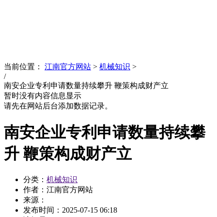
News
文化品牌
当前位置：
江南官方网站
>
机械知识
>
/
南安企业专利申请数量持续攀升 鞭策构成财产立
暂时没有内容信息显示
请先在网站后台添加数据记录。
南安企业专利申请数量持续攀
升 鞭策构成财产立
分类：
机械知识
作者：江南官方网站
来源：
发布时间：
2025-07-15 06:18