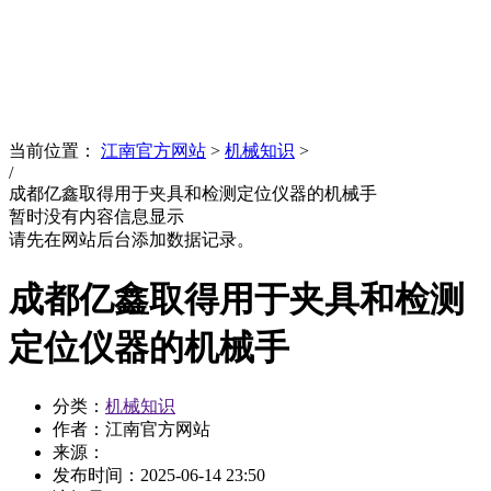
News
文化品牌
当前位置：
江南官方网站
>
机械知识
>
/
成都亿鑫取得用于夹具和检测定位仪器的机械手
暂时没有内容信息显示
请先在网站后台添加数据记录。
成都亿鑫取得用于夹具和检测
定位仪器的机械手
分类：
机械知识
作者：江南官方网站
来源：
发布时间：
2025-06-14 23:50