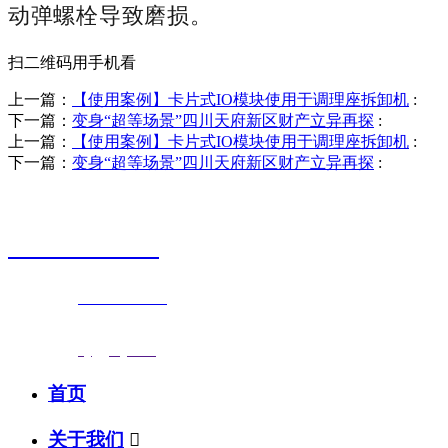
动弹螺栓导致磨损。
扫二维码用手机看
上一篇：
【使用案例】卡片式IO模块使用于调理座拆卸机
:
下一篇：
变身“超等场景”四川天府新区财产立异再探
:
上一篇：
【使用案例】卡片式IO模块使用于调理座拆卸机
:
下一篇：
变身“超等场景”四川天府新区财产立异再探
:
销售热线
0523-87590811
联系电话：
0523-87590811
传真号码：0523-87686463
邮箱地址：
nj@jsnj.com
首页
关于我们
